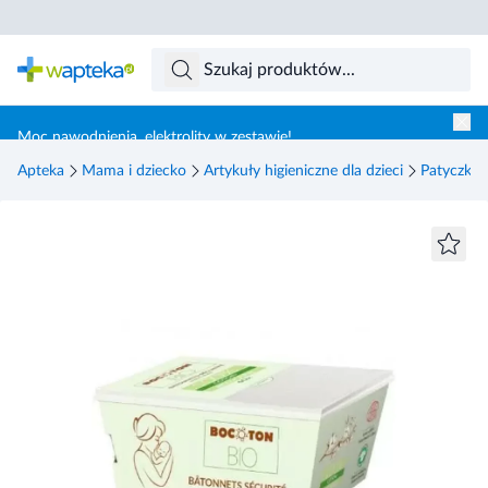
Skocz do treści głównej
Moc nawodnienia, elektrolity w zestawie!
Apteka
Mama i dziecko
Artykuły higieniczne dla dzieci
Patyczki h