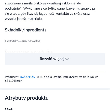
stworzone z myślą o skórze wrażliwej i skłonnej do
podrażnień. Wykonane z certyfikowanej bawełny, sprawdzą
się wtedy, gdy liczy się łagodność kontaktu ze skórą oraz
wysoka jakość materiału.
Składniki/Ingredients
Certyfikowana bawełna.
Przeznaczenie produktu
Rozwiń więcej
Higiena uszu niemowląt – wyłącznie zewnętrznej części.
Właściwości produktu
Producent:
BOCOTON
, 8 Rue de la Drôme, Parc d'Activités de la Doller,
68110 Illzach
Bocoton Bio patyczki higieniczne to proste, ale ważne
akcesorium dla osób, które cenią łagodną pielęgnację i
świadomy wybór materiałów. Certyfikowana bawełna
Atrybuty produktu
sprawia, że patyczki są delikatne i dobrze sprawdzają się przy
skórze wrażliwej, w tym u najmłodszych. To praktyczny
Marka: