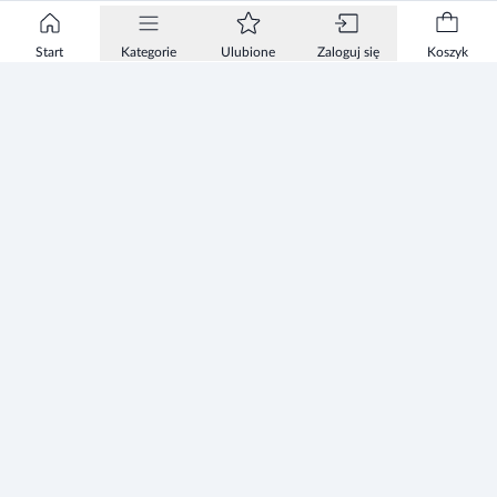
Start
Kategorie
Ulubione
Zaloguj się
Koszyk
Informacje
Zezwolenie
Regulamin Sklepu
Polityka Prywatności sklepu
Zużyty sprzęt elektryczny i elektroniczny
Mapa strony