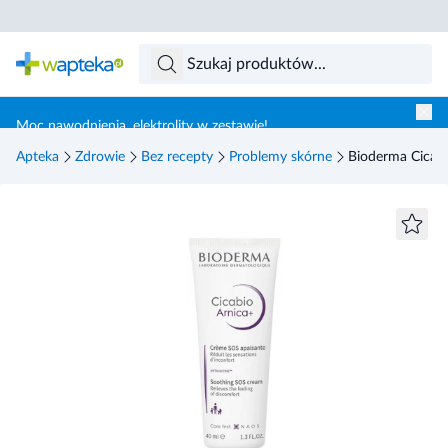
Skocz do treści głównej
Moc nawodnienia, elektrolity w zestawie!
Apteka
Zdrowie
Bez recepty
Problemy skórne
Bioderma Cicabi