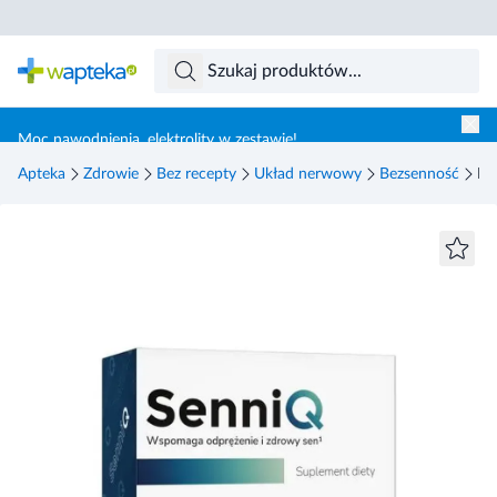
Skocz do treści głównej
Moc nawodnienia, elektrolity w zestawie!
Apteka
Zdrowie
Bez recepty
Układ nerwowy
Bezsenność
Bi