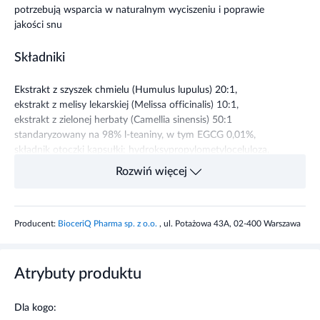
potrzebują wsparcia w naturalnym wyciszeniu i poprawie
jakości snu
Składniki
Ekstrakt z szyszek chmielu (Humulus lupulus) 20:1,
ekstrakt z melisy lekarskiej (Melissa officinalis) 10:1,
ekstrakt z zielonej herbaty (Camellia sinensis) 50:1
standaryzowany na 98% l-teaniny, w tym EGCG 0,01%,
składnik otoczki kapsułki: hydroksypropylometyloceluloza,
błonnik akacjowy, chlorowodorek pirydoksyny (witamina
Rozwiń więcej
B6), ekstrakt z pieprzu czarnego (Piper nigrum L.) 50:1
standaryzowany na 95% piperyny, melatonina.
Producent:
BioceriQ Pharma sp. z o.o.
, ul. Potażowa 43A, 02-400 Warszawa
Składniki
1
%RWS*
kapsułka
Atrybuty produktu
Ekstrakt z szyszek chmielu
150 mg
---
Dla kogo:
Ekstrakt z melisy lekarskiej
150 mg
---