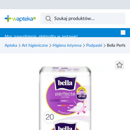
Skocz do treści głównej
Moc nawodnienia, elektrolity w zestawie!
Apteka
Art higieniczne
Higiena intymna
Podpaski
Bella Perfect