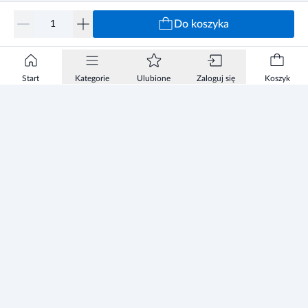
Do koszyka
Start
Kategorie
Ulubione
Zaloguj się
Koszyk
Informacje
Zezwolenie
Regulamin Sklepu
Polityka Prywatności sklepu