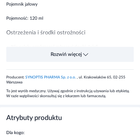
Pojemnik jałowy
Pojemność: 120 ml
Ostrzeżenia i środki ostrożności
Nie należy przekraczać zalecanej dawki. Jeżeli
dolegliwości nie ustępują po 7 dniach należy
Rozwiń więcej
skonsultować się z lekarzem.
Nie należy stosować produktu po upływie
terminu ważności zamieszczonego na
Producent:
SYNOPTIS PHARMA Sp. z o.o.
, ul. Krakowiaków 65, 02-255
opakowaniu.
Warszawa
Nie zaleca się stosowania preparatu u dzieci.
To jest wyrób medyczny. Używaj zgodnie z instrukcją używania lub etykietą.
Przechowywać w miejscu niewidocznym i
W razie wątpliwości skonsultuj się z lekarzem lub farmaceutą.
niedostępnym dla dzieci.
Nie stosować u osób uczulonych na
którykolwiek składnik produktu.
Atrybuty produktu
Kobiety w ciąży lub karmiące piersią przed
zastosowaniem powinny skonsultować się z
lekarzem lub farmaceutą.
Dla kogo: