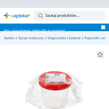
Skocz do treści głównej
Moc nawodnienia, elektrolity w zestawie!
Apteka
Sprzęt medyczny
Diagnostyka i badania
Pojemniki i wor