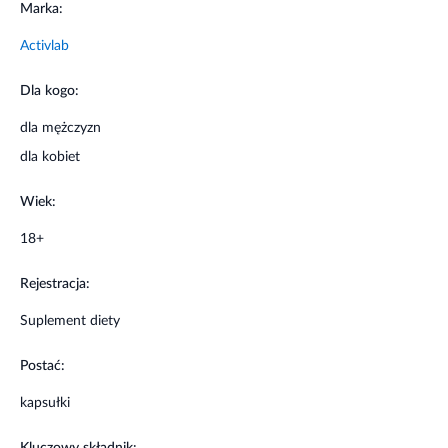
Marka:
Ekstrakt z korzenia Kudzu
500 mg
Activlab
Właściwości składników
Dla kogo:
Korzeń kudzu
jest tradycyjnie stosowany w leczeniu grypy,
dla mężczyzn
cukrzycy, gorączki, nudności oraz migren.
dla kobiet
Może wspomagać obniżanie podwyższonego ciśnienia
Wiek:
krwi.
18+
Wyciąg z kudzu łagodzi dolegliwości żołądkowo-jelitowe i
wspiera prawidłowe funkcjonowanie układu
Rejestracja:
pokarmowego.
Suplement diety
Zawarte w kudzu flawonoidy, takie jak daidzyna, daidzeina
Postać:
i pueraryna, pomagają ograniczać spożycie alkoholu.
kapsułki
Genisteina zawarta w korzeniu kudzu pobudza wydzielanie
serotoniny i dopaminy, zmniejszając ochotę sięgania po
Kluczowy składnik: