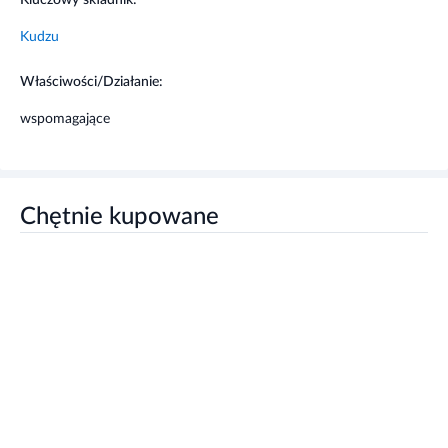
używki.
Kudzu
Wyciąg z kudzu może łagodzić niektóre objawy
menopauzy.
Właściwości/Działanie:
Substancje zawarte w korzeniu kudzu wykazują działanie
wspomagające
przeciwnowotworowe, wspierając ochronę organizmu.
Zalecane dzienne spożycie
Chętnie kupowane
Dorośli: stosować 1 kapsułkę dziennie o dowolnej porze
dnia. Nie należy przekraczać zalecanej dziennej porcji do
spożycia.
Ostrzeżenia dotyczące bezpieczeństwa
· Nie należy przekraczać zalecanej dziennej porcji.
· Suplement diety nie może być stosowany jako
substytut (zamiennik) zróżnicowanej diety.