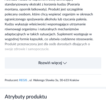
standaryzowany ekstrakt z korzenia kudzu (Pueraria
montana, opornik łatkowaty). Produkt jest szczególnie
polecany osobom, które chcą wspierać organizm w okresach
ograniczonego spożywania alkoholu lub rzucania palenia.
Kudzu wykazuje właściwości wspomagające utrzymanie
równowagi organizmu i naturalnych mechanizmów
adaptacyjnych w takich sytuacjach. Suplement występuje w
wygodnej formie kapsułek, co ułatwia codzienne stosowanie.
Produkt przeznaczony jest dla osób dorosłych dbających o
swoje zdrowie i samopoczucie.
Składniki
Rozwiń więcej
Ekstrakt z korzenia Kudzu (Pueraria Montana) 4:1, otoczka
(żelatyna, barwnik: tlenki i wodorotlenki żelaza), substancja
Producent:
REGIS
, ul. Walerego Sławka 3a, 30-633 Kraków
przeciwzbrylająca: sole magnezowe kwasów
tłuszczowych. Może zawierać pochodne:
zbóż zawierających
gluten, soi, mleka.
Atrybuty produktu
Składnik
1 tabletki