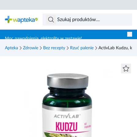
Skocz do treści głównej
Moc nawodnienia, elektrolity w zestawie!
Apteka
Zdrowie
Bez recepty
Rzuć palenie
ActivLab Kudzu, kaps