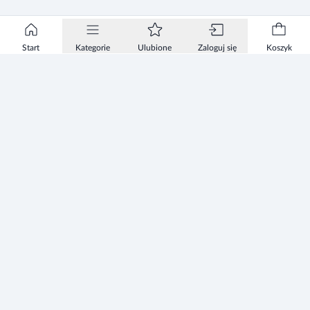
Start
Kategorie
Ulubione
Zaloguj się
Koszyk
Informacje
Zezwolenie
Regulamin Sklepu
Polityka Prywatności sklepu
Zużyty sprzęt elektryczny i elektroniczny