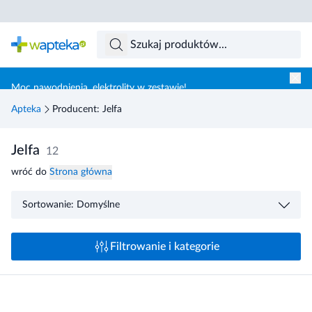
Skocz do treści głównej
Moc nawodnienia, elektrolity w zestawie!
Apteka
Producent: Jelfa
Jelfa
12
wróć do
Strona główna
Sortowanie: Domyślne
Filtrowanie i kategorie