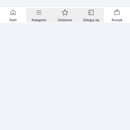
Start
Kategorie
Ulubione
Zaloguj się
Koszyk
Informacje
Zezwolenie
Regulamin Sklepu
Polityka Prywatności sklepu
Zużyty sprzęt elektryczny i elektroniczny