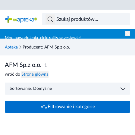
Skocz do treści głównej
Moc nawodnienia, elektrolity w zestawie!
Apteka
Producent: AFM Sp.z o.o.
AFM Sp.z o.o.
1
wróć do
Strona główna
Sortowanie: Domyślne
Filtrowanie i kategorie