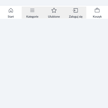
Start
Kategorie
Ulubione
Zaloguj się
Koszyk
Informacje
Zezwolenie
Regulamin Sklepu
Polityka Prywatności sklepu
Zużyty sprzęt elektryczny i elektroniczny