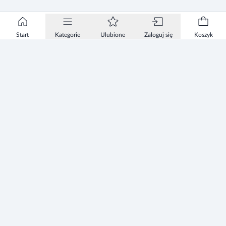
Start
Kategorie
Ulubione
Zaloguj się
Koszyk
Informacje
Zezwolenie
Regulamin Sklepu
Polityka Prywatności sklepu
Zużyty sprzęt elektryczny i elektroniczny