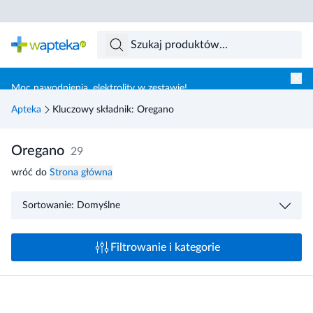
Skocz do treści głównej
Moc nawodnienia, elektrolity w zestawie!
Apteka
Kluczowy składnik: Oregano
Oregano
29
wróć do
Strona główna
Sortowanie: Domyślne
Filtrowanie i kategorie