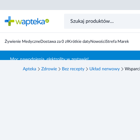
Żywienie Medyczne
Dostawa za 0 zł
Krótkie daty
Nowości
Strefa Marek
Skocz do treści głównej
Moc nawodnienia, elektrolity w zestawie!
Apteka
Zdrowie
Bez recepty
Układ nerwowy
Wsparci