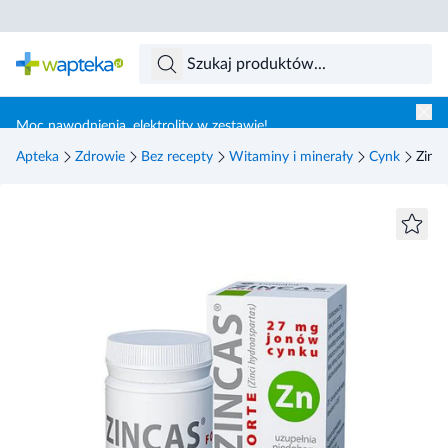
Skocz do treści głównej
Moc nawodnienia, elektrolity w zestawie!
Apteka
Zdrowie
Bez recepty
Witaminy i minerały
Cynk
Zinca