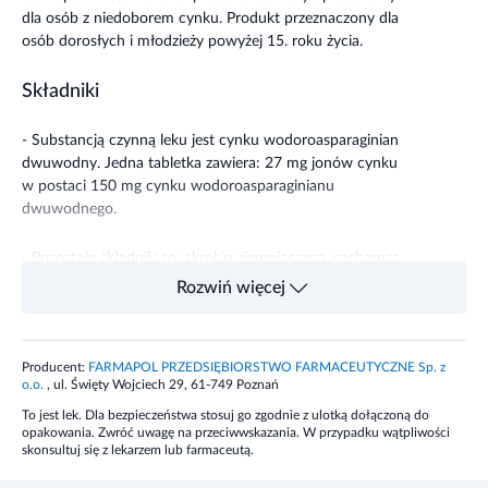
dla osób z niedoborem cynku. Produkt przeznaczony dla
osób dorosłych i młodzieży powyżej 15. roku życia.
Składniki
- Substancją czynną leku jest cynku wodoroasparaginian
dwuwodny. Jedna tabletka zawiera: 27 mg jonów cynku
w postaci 150 mg cynku wodoroasparaginianu
dwuwodnego.
- Pozostałe składniki to: skrobia ziemniaczana, sacharoza,
talk, magnezu stearynian, dekstryna,
Rozwiń więcej
karboksymetyloskrobia sodowa (typ C), celuloza
mikrokrystaliczna.
Producent:
FARMAPOL PRZEDSIĘBIORSTWO FARMACEUTYCZNE Sp. z
Dawkowanie
o.o.
, ul. Święty Wojciech 29, 61-749 Poznań
To jest lek. Dla bezpieczeństwa stosuj go zgodnie z ulotką dołączoną do
Ten lek należy zawsze stosować dokładnie tak, jak to
opakowania. Zwróć uwagę na przeciwwskazania. W przypadku wątpliwości
opisano w ulotce dla pacjenta lub zgodnie z zaleceniem
skonsultuj się z lekarzem lub farmaceutą.
lekarza lub farmaceuty. W razie wątpliwości należy