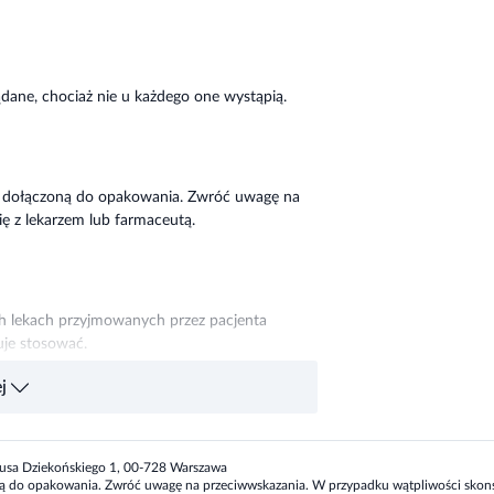
dane, chociaż nie u każdego one wystąpią.
tką dołączoną do opakowania. Zwróć uwagę na
ę z lekarzem lub farmaceutą.
ch lekach przyjmowanych przez pacjenta
nuje stosować.
j
 zastosowaniem leku należy skonsultować się z
 Piusa Dziekońskiego 1, 00-728 Warszawa
zoną do opakowania. Zwróć uwagę na przeciwwskazania. W przypadku wątpliwości skonsu