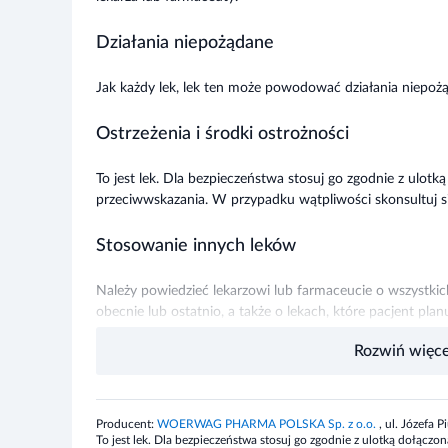
Działania niepożądane
Jak każdy lek, lek ten może powodować działania niepożą
Ostrzeżenia i środki ostrożności
To jest lek. Dla bezpieczeństwa stosuj go zgodnie z ulo
przeciwwskazania. W przypadku wątpliwości skonsultuj si
Stosowanie innych leków
Należy powiedzieć lekarzowi lub farmaceucie o wszystki
obecnie lub ostatnio, a także o lekach, które pacjent pla
Rozwiń więce
Ciąża i karmienie piersią
W przypadku kobiet w ciąży lub karmiących piersią przed
lekarzem.
Producent:
WOERWAG PHARMA POLSKA Sp. z o.o.
, ul. Józefa
To jest lek. Dla bezpieczeństwa stosuj go zgodnie z ulotką dołąc