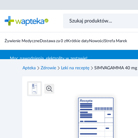
Żywienie Medyczne
Dostawa za 0 zł
Krótkie daty
Nowości
Strefa Marek
Skocz do treści głównej
Moc nawodnienia, elektrolity w zestawie!
Apteka
Zdrowie
Leki na receptę
SIMVAGAMMA 40 mg - 