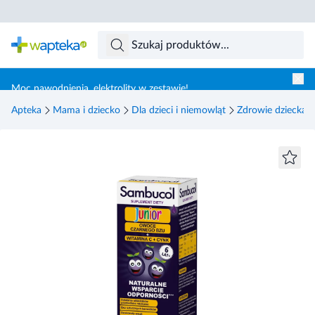
Skocz do treści głównej
Moc nawodnienia, elektrolity w zestawie!
Apteka
Mama i dziecko
Dla dzieci i niemowląt
Zdrowie dziecka