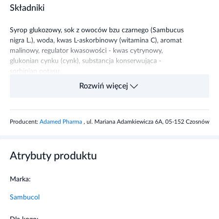
Składniki
Syrop glukozowy, sok z owoców bzu czarnego (Sambucus
nigra L.), woda, kwas L-askorbinowy (witamina C), aromat
malinowy, regulator kwasowości - kwas cytrynowy,
glukonian cynku (cynk), substancja konserwująca -
sorbinian potasu.
Rozwiń więcej
Właściwości składników
Owoce czarnego bzu
mają korzystny wpływ na organizm w
Producent:
Adamed Pharma
, ul. Mariana Adamkiewicza 6A, 05-152 Czosnów
okresach wymagających wsparcia odporności np. jesienno-
zimowych. Wykazują właściwości antyoksydacyjne,
wspomagając naturalne funkcje układu odpornościowego.
Atrybuty produktu
Witamina C i cynk
przyczyniają się do prawidłowego
funkcjonowania układu odpornościowego.
Marka:
Sambucol
Zalecane dzienne spożycie