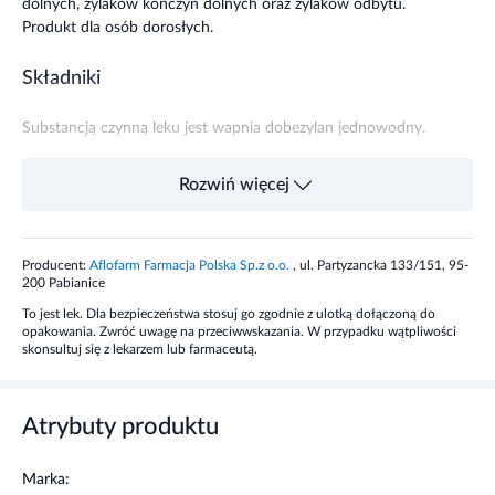
dolnych, żylaków kończyn dolnych oraz żylaków odbytu.
Produkt dla osób dorosłych.
Składniki
Substancją czynną leku jest wapnia dobezylan jednowodny.
Każda tabletka zawiera 500 mg wapnia dobezylanu
Rozwiń więcej
jednowodnego.
Pozostałe składniki to: celuloza mikrokrystaliczna, laktoza
Producent:
Aflofarm Farmacja Polska Sp.z o.o.
, ul. Partyzancka 133/151, 95-
jednowodna, krzemionka koloidalna bezwodna, talk,
200 Pabianice
magnezu stearynian.
To jest lek. Dla bezpieczeństwa stosuj go zgodnie z ulotką dołączoną do
opakowania. Zwróć uwagę na przeciwwskazania. W przypadku wątpliwości
Dawkowanie
skonsultuj się z lekarzem lub farmaceutą.
Dorośli: 1 tabletka 1 – 2 razy na dobę (co odpowiada dawce
dobowej od 500 mg do 1000 mg).
Atrybuty produktu
Lek należy przyjmować podczas posiłku.
Marka: