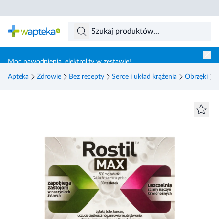
Skocz do treści głównej
Moc nawodnienia, elektrolity w zestawie!
Apteka
Zdrowie
Bez recepty
Serce i układ krążenia
Obrzęki
R