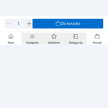
Karmienie piersią:
Lek nie powinien być stosowany w okresie karmienia piersią.
Do koszyka
Stosowanie leku u dzieci i młodzieży
Nie należy stosować leku u dzieci i młodzieży w wieku
poniżej 18 lat.
Start
Kategorie
Ulubione
Zaloguj się
Koszyk
Prowadzenie pojazdów i maszyn
Lek nie ma wpływu na zdolność prowadzenia pojazdów i
obsługiwania maszyn. Jeśli po zastosowaniu leku wystąpią
zawroty głowy, nie należy prowadzić pojazdów i obsługiwać
maszyn.
Informacje
Zezwolenie