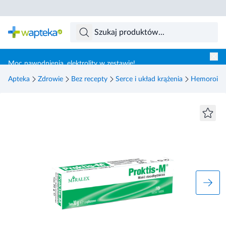
Skocz do treści głównej
Moc nawodnienia, elektrolity w zestawie!
Apteka
Zdrowie
Bez recepty
Serce i układ krążenia
Hemoroidy