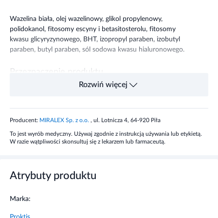
Wazelina biała, olej wazelinowy, glikol propylenowy,
polidokanol, fitosomy escyny i betasitosterolu, fitosomy
kwasu glicyryzynowego, BHT, izopropyl paraben, izobutyl
paraben, butyl paraben, sól sodowa kwasu hialuronowego.
Przeznaczenie produktu
Rozwiń więcej
Preparat wspomagający proces regeneracji błony śluzowej
kanału odbytu i odbytnicy; po zabiegach i operacjach
chirurgicznych, w chorobie hemoroidalnej przy
Producent:
MIRALEX Sp. z o.o.
, ul. Lotnicza 4, 64-920 Piła
wewnętrznych i zewnętrznych hemoroidach, w stanach
To jest wyrób medyczny. Używaj zgodnie z instrukcją używania lub etykietą.
zapalnych odbytu i odbytnicy, w zapaleniach krypt,
W razie wątpliwości skonsultuj się z lekarzem lub farmaceutą.
pęknięciach i szczelinach odbytu, przetokach
okołoodbytniczych.
Atrybuty produktu
Sposób użycia wyrobu medycznego
Marka:
Dokładnie umyć ręce przed użyciem preparatu. Stosować
dwa razy dziennie, rano i wieczorem, jeżeli to możliwe
Proktis