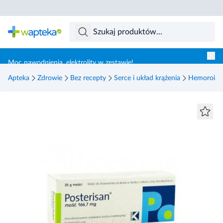
Skocz do treści głównej
Moc nawodnienia, elektrolity w zestawie!
Apteka
Zdrowie
Bez recepty
Serce i układ krążenia
Hemoroidy