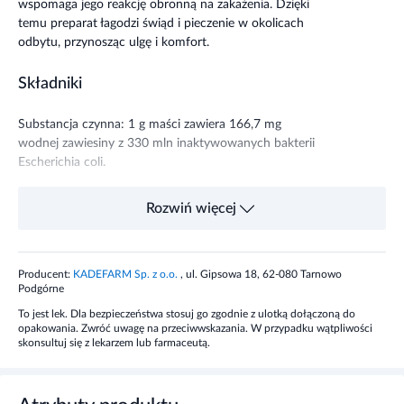
wspomaga jego reakcję obronną na zakażenia. Dzięki
temu preparat łagodzi świąd i pieczenie w okolicach
odbytu, przynosząc ulgę i komfort.
Składniki
Substancja czynna: 1 g maści zawiera 166,7 mg
wodnej zawiesiny z 330 mln inaktywowanych bakterii
Escherichia coli.
Dawkowanie
Rozwiń więcej
2 razy dziennie cienką warstwę maści nakłada się na
zmienioną chorobowo skórę i błony śluzowe.
Producent:
KADEFARM Sp. z o.o.
, ul. Gipsowa 18, 62-080 Tarnowo
Podgórne
Działanie
To jest lek. Dla bezpieczeństwa stosuj go zgodnie z ulotką dołączoną do
opakowania. Zwróć uwagę na przeciwwskazania. W przypadku wątpliwości
skonsultuj się z lekarzem lub farmaceutą.
Pobudza układ odpornościowy organizmu.
Wspomaga naturalną reakcję obronną na zakażenia.