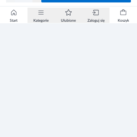
Start
Kategorie
Ulubione
Zaloguj się
Koszyk
Informacje
Zezwolenie
Regulamin Sklepu
Polityka Prywatności sklepu
Zużyty sprzęt elektryczny i elektroniczny