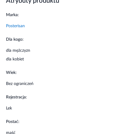
Atrybuty produktu
Łagodzi świąd i pieczenie w okolicach odbytu.
Marka:
Pomaga zmniejszyć żylaki odbytu.
Posterisan
Wskazania
Dla kogo:
Świąd w okolicy odbytu.
dla mężczyzn
dla kobiet
Sączenie i pieczenie w okolicy odbytu.
Wiek:
Guzki krwawnicze (hemoroidy).
Bez ograniczeń
Szczeliny i pęknięcia odbytu.
Rejestracja:
Wyprysk w okolicy odbytu.
Lek
Żylaki odbytu zewnętrzne i wewnętrzne.
Postać:
Kiedy nie stosować leku
maść