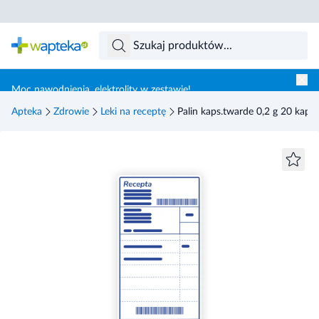
Skocz do treści głównej
Moc nawodnienia, elektrolity w zestawie!
Apteka
Zdrowie
Leki na receptę
Palin kaps.twarde 0,2 g 20 kaps. (