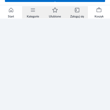
Start
Kategorie
Ulubione
Zaloguj się
Koszyk
Informacje
Zezwolenie
Regulamin Sklepu
Polityka Prywatności sklepu
Zużyty sprzęt elektryczny i elektroniczny