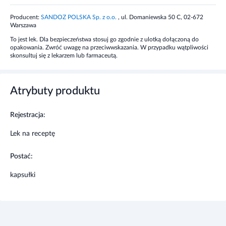
Producent:
SANDOZ POLSKA Sp. z o.o.
, ul. Domaniewska 50 C, 02-672
Lek wywiera działanie bakteriobójcze poprzez inaktywację
Warszawa
enzymu gyrazy DNA i blokowanie biosyntezy kwasów
To jest lek. Dla bezpieczeństwa stosuj go zgodnie z ulotką dołączoną do
nukleinowych. Główny mechanizm oporności polega na
opakowania. Zwróć uwagę na przeciwwskazania. W przypadku wątpliwości
zmianie sekwencji aminokwasów w podjednostce A
skonsultuj się z lekarzem lub farmaceutą.
gyrazy bakteryjnej na skutek mutacji, zaburzeniu barier
przepuszczalności ściany komórkowej dla chinolonów lub
czynnym usuwaniu leku na zasadzie pompy.
Atrybuty produktu
Wskazania
Rejestracja:
Palin wskazany jest w leczeniu zakażeń wywołanych przez
Lek na receptę
drobnoustroje wrażliwe na kwas pipemidynowy w
przypadku ostrych i przewlekłych zakażeń dolnych dróg
Postać:
moczowych oraz w celu zapobiegania nawracającym
zakażeniom dolnych dróg moczowych. Lek może być
kapsułki
również stosowany w zakażeniach pochwy.
Działania niepożądane