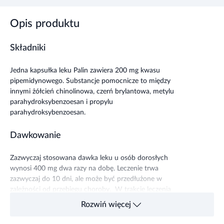
Opis produktu
Składniki
Jedna kapsułka leku Palin zawiera 200 mg kwasu
pipemidynowego. Substancje pomocnicze to między
innymi żółcień chinolinowa, czerń brylantowa, metylu
parahydroksybenzoesan i propylu
parahydroksybenzoesan.
Dawkowanie
Zazwyczaj stosowana dawka leku u osób dorosłych
wynosi 400 mg dwa razy na dobę. Leczenie trwa
zazwyczaj do 10 dni, ale może być przedłużone w
zależności od przebiegu choroby. W trakcie leczenia
zaleca się pić dużo płynów w celu zwiększenia diurezy.
Rozwiń więcej
Działanie