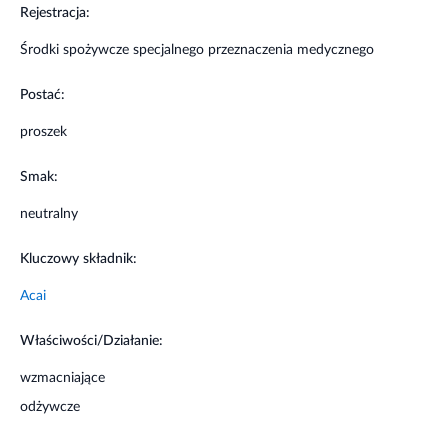
Rejestracja:
Węglowodany
45 g
62,5 g
Środki spożywcze specjalnego przeznaczenia medycznego
- cukry
5,2 g
7,2 g
Postać:
- laktoza
< 0,058
< 0,08 g
g
proszek
Błonnik
0 g
0 g
Smak:
Białko
11,3 g
15,7 g
neutralny
Sól
0,43 g
0,59 g
Kluczowy składnik:
Witamina A (mcg RE)
160 μg
222 μg
Acai
Witamina D
1,5 μg
2,1 μg
Właściwości/Działanie:
Witamina E (mg a-TE)
2,4 mg
3,3 mg
wzmacniające
Witamina K
15 μg
21 μg
odżywcze
Witamina C
16 mg
22 mg