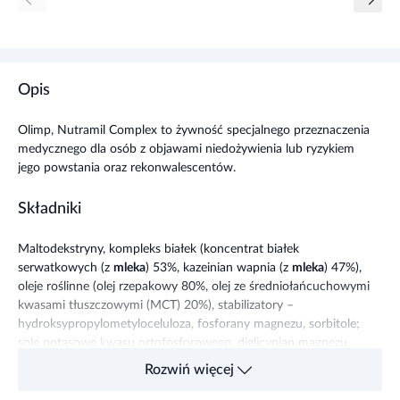
Opis
Olimp, Nutramil Complex to żywność specjalnego przeznaczenia
medycznego dla osób z objawami niedożywienia lub ryzykiem
jego powstania oraz rekonwalescentów.
Składniki
Maltodekstryny, kompleks białek (koncentrat białek
serwatkowych (z
mleka
) 53%, kazeinian wapnia (z
mleka
) 47%),
oleje roślinne (olej rzepakowy 80%, olej ze średniołańcuchowymi
kwasami tłuszczowymi (MCT) 20%), stabilizatory –
hydroksypropylometyloceluloza, fosforany magnezu, sorbitole;
sole potasowe kwasu ortofosforowego, diglicynian magnezu,
aromaty, chlorek sodu, emulgator – lecytyny (z soi); cytrynian
Rozwiń więcej
sodu, kwas L-askorbinowy – wit. C, diglicynian cynku, diglicynian
żelaza(II), octan DL-alfa-tokoferylu – wit. E, glukonian manganu,