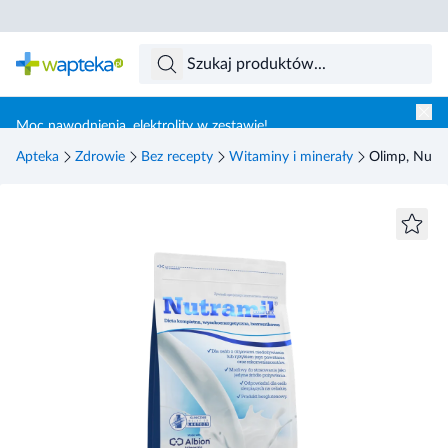
Skocz do treści głównej
Moc nawodnienia, elektrolity w zestawie!
Apteka
Zdrowie
Bez recepty
Witaminy i minerały
Olimp, Nutr