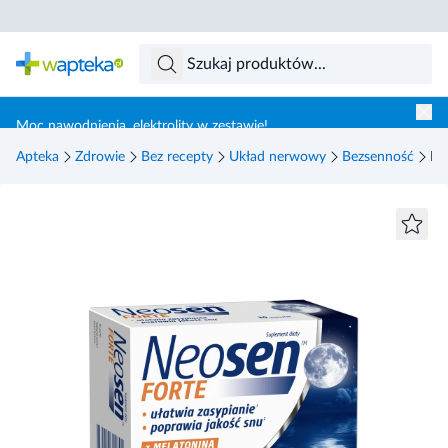
Skocz do treści głównej
Moc nawodnienia, elektrolity w zestawie!
Apteka
Zdrowie
Bez recepty
Układ nerwowy
Bezsenność
Ne