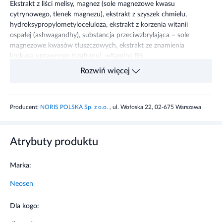
Ekstrakt z liści melisy, magnez (sole magnezowe kwasu
cytrynowego, tlenek magnezu), ekstrakt z szyszek chmielu,
hydroksypropylometyloceluloza, ekstrakt z korzenia witanii
ospałej (ashwagandhy), substancja przeciwzbrylająca – sole
magnezowe kwasów tłuszczowych, ekstrakt ze znamienia
krokusa uprawnego (szafranu), witamina B6
(chlorowodorek pirydoksyny), witamina B1
Rozwiń więcej
(chlorowodorek tiaminy), melatonina.
Zawartość składników
1
RWS
Producent:
NORIS POLSKA Sp. z o.o.
, ul. Wołoska 22, 02-675 Warszawa
kapsułka
(%)*
Ekstrakt z liści melisy
200 mg
–
Atrybuty produktu
Ekstrakt
120 mg
–
z szyszek chmielu zwyczajnego
Marka:
Ekstrakt
50
–
Neosen
zwitanii ospałej(ashwagandhy)–
mg2,5
w tym witanolidy
mg
Dla kogo:
Ekstrakt z krokusa uprawnego
5 mg
–