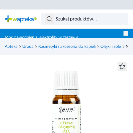
Skocz do treści głównej
Moc nawodnienia, elektrolity w zestawie!
Apteka
Uroda
Kosmetyki i akcesoria do kąpieli
Olejki i sole
Natu