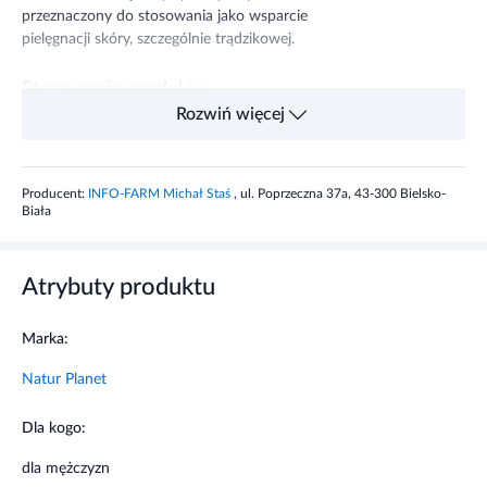
przeznaczony do stosowania jako wsparcie
pielęgnacji skóry, szczególnie trądzikowej.
Stosowanie produktu
Rozwiń więcej
Natur Planet olejek cytrynowy można stosować
na skórę - 2 krople olejku dodając do porcji
kremu, balsamu lub oleju i wmasować w skórę.
Producent:
INFO-FARM Michał Staś
, ul. Poprzeczna 37a, 43-300 Bielsko-
Biała
Informacje o bezpieczeństwie
Atrybuty produktu
Nie stosować w przypadku nadwrażliwości
na którykolwiek składnik produktu.
Przechowywać w sposób niedostępny dla
Marka:
dzieci.
Tylko do użytku zewnętrznego.
Natur Planet
Przechowywać w temperaturze pokojowej.
Chronić przed światłem.
Dla kogo:
dla mężczyzn