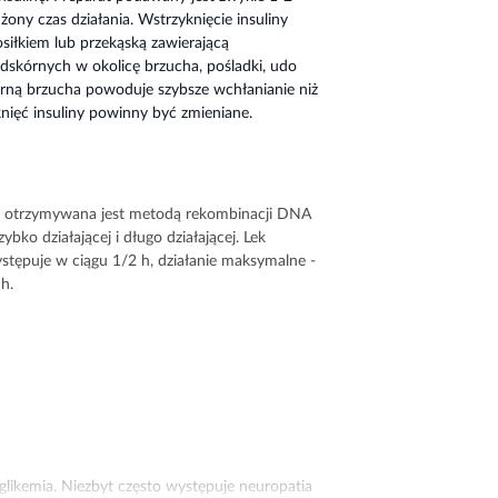
żony czas działania. Wstrzyknięcie insuliny
łkiem lub przekąską zawierającą
dskórnych w okolicę brzucha, pośladki, udo
órną brzucha powoduje szybsze wchłanianie niż
nięć insuliny powinny być zmieniane.
óra otrzymywana jest metodą rekombinacji DNA
ybko działającej i długo działającej. Lek
ystępuje w ciągu 1/2 h, działanie maksymalne -
 h.
likemia. Niezbyt często występuje neuropatia