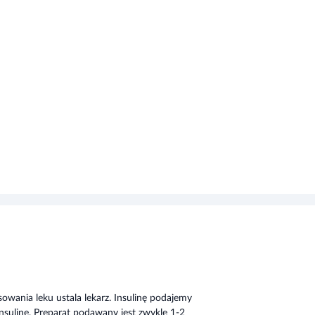
owania leku ustala lekarz. Insulinę podajemy
nsulinę. Preparat podawany jest zwykle 1-2