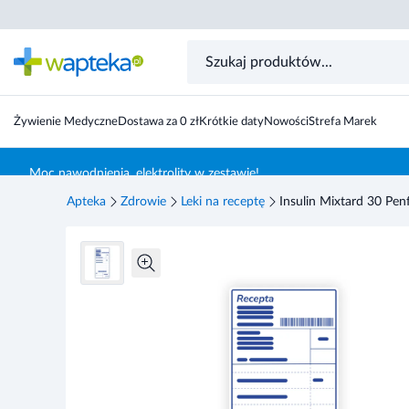
Żywienie Medyczne
Dostawa za 0 zł
Krótkie daty
Nowości
Strefa Marek
Skocz do treści głównej
Moc nawodnienia, elektrolity w zestawie!
Apteka
Zdrowie
Leki na receptę
Insulin Mixtard 30 Pen