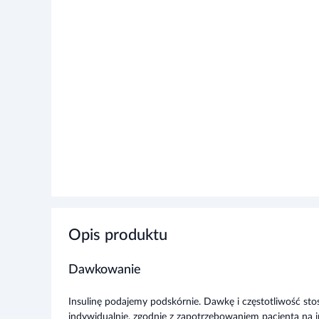
Opis produktu
Dawkowanie
Insulinę podajemy podskórnie. Dawkę i częstotliwość stos
indywidualnie, zgodnie z zapotrzebowaniem pacjenta na i