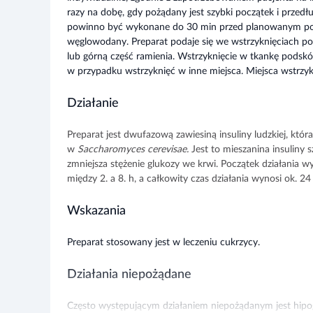
razy na dobę, gdy pożądany jest szybki początek i przedłu
powinno być wykonane do 30 min przed planowanym posi
węglowodany. Preparat podaje się we wstrzyknięciach po
lub górną część ramienia. Wstrzyknięcie w tkankę podsk
w przypadku wstrzyknięć w inne miejsca. Miejsca wstrzyk
Działanie
Preparat jest dwufazową zawiesiną insuliny ludzkiej, kt
w
Saccharomyces cerevisae.
Jest to
mieszanina insuliny sz
zmniejsza stężenie glukozy we krwi. Początek działania w
między 2. a 8. h, a całkowity czas działania wynosi ok. 24
Wskazania
Preparat stosowany jest w leczeniu cukrzycy.
Działania niepożądane
Często występującym działaniem niepożądanym jest hipog