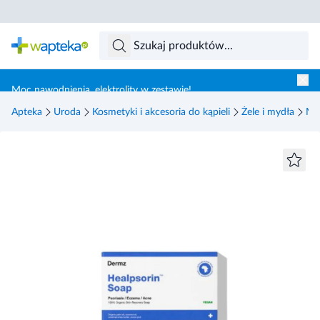
Skocz do treści głównej
Moc nawodnienia, elektrolity w zestawie!
Apteka
Uroda
Kosmetyki i akcesoria do kąpieli
Żele i mydła
My