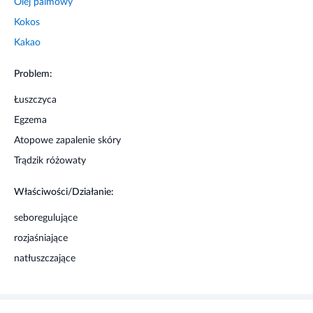
Olej palmowy
Kokos
Kakao
Problem:
Łuszczyca
Egzema
Atopowe zapalenie skóry
Trądzik różowaty
Właściwości/Działanie:
seboregulujące
rozjaśniające
natłuszczające