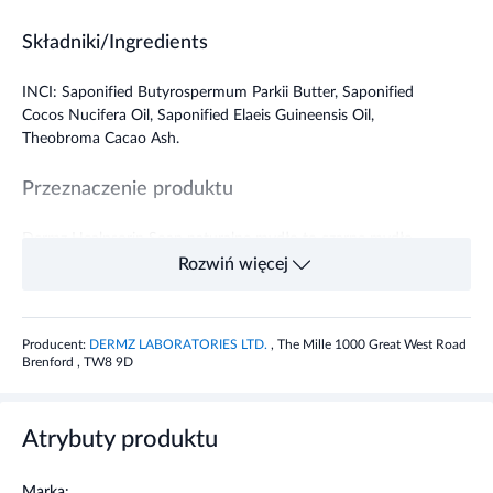
Składniki/Ingredients
INCI: Saponified Butyrospermum Parkii Butter, Saponified
Cocos Nucifera Oil, Saponified Elaeis Guineensis Oil,
Theobroma Cacao Ash.
Przeznaczenie produktu
Dermz Healpsorin Soap naturalne mydło to czarne mydło
afrykańskie do mycia i pielęgnacji skóry dotkniętej
Rozwiń więcej
łuszczycą, egzemą bądź trądzikiem różowatym.
Właściwości produktu
Producent:
DERMZ LABORATORIES LTD.
, The Mille 1000 Great West Road
Brenford , TW8 9D
Healpsorin Soap naturalne mydło zawiera organiczne
masło Sheea i naturalne składniki, które delikatnie
oczyszczają.
Atrybuty produktu
Stosowanie produktu
Marka: