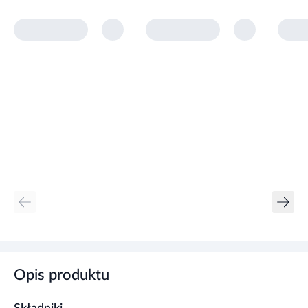
Opis produktu
Składniki
woda, maltodekstryna, oleje roślinne (olej rzepakowy, olej