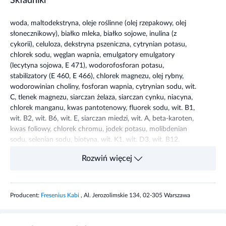
słonecznikowy), białko mleka, białko sojowe, inulina (z
cykorii), celuloza, dekstryna pszeniczna, cytrynian potasu,
chlorek sodu, węglan wapnia, emulgatory emulgatory
(lecytyna sojowa, E 471), wodorofosforan potasu,
stabilizatory (E 460, E 466), chlorek magnezu, olej rybny,
wodorowinian choliny, fosforan wapnia, cytrynian sodu, wit.
C, tlenek magnezu, siarczan żelaza, siarczan cynku, niacyna,
chlorek manganu, kwas pantotenowy, fluorek sodu, wit. B1,
wit. B2, wit. B6, wit. E, siarczan miedzi, wit. A, beta-karoten,
kwas foliowy, chlorek chromu, jodek potasu, molibdenian
sodu, selenian sodu, biotyna, wit. K1, wit. D3, wit. B12.
Składnik
Zawartość
Rozwiń więcej
Wartość energetyczna
420 kJ/100kcal
Tłuszcz
3,4 g
Producent:
Fresenius Kabi
, Al. Jerozolimskie 134, 02-305 Warszawa
w tym nasycone kwasy tłuszczowe
0,3 g
Atrybuty produktu
w tym jednonienasycone kwasy
2,1 g
tłuszczowe