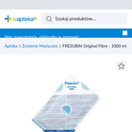
Skocz do treści głównej
Moc nawodnienia, elektrolity w zestawie!
Apteka
Żywienie Medyczne
FRESUBIN Original Fibre - 1000 ml D