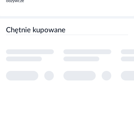
Beta-karoten
133 mcg
Chętnie kupowane
Witamina D3
1,3 mcg
Witamina K1
6,7 mcg
Witamina E
1,3 mg alfa-
TE/alfa-ET
Witamina B1
0,13 mg
Witamina B2
0,17 mg
Niacyna
1,6 mg NE/EN
Witamina B6
0,16 mg
Witamina B12
0,27 mcg
Kwas pantotenowy
0,47 mg
Biotyna
5 mcg