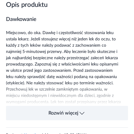
Opis produktu
Dawkowanie
Miejscowo, do oka. Dawkę i częstotliwość stosowania leku
ustala lekarz. Jeżeli stosujesz więcej niż jeden lek do oczu, to
każdy z tych leków należy podawać z zachowaniem co
najmniej 5-minutowej przerwy. Aby leczenie było skuteczne i
jak najbardziej bezpieczne należy przestrzegać zaleceń lekarza
prowadzącego. Zapoznaj się z właściwościami leku opisanymi
w ulotce przed jego zastosowaniem. Przed zastosowaniem
leku należy sprawdzić datę ważności podaną na opakowaniu
(etykiecie). Nie należy stosować leku po terminie ważności.
Przechowuj lek w szczelnie zamkniętym opakowaniu, w
miejscu niedostępnym i niewidocznym dla dzieci, zgodnie z
wymogami producenta. Lek ten został przepisany przez lekarza
prowadzącego celem leczenia konkretnego schorzenia. Nie
Rozwiń więcej
należy go odstępować innym osobom ani używać w innych
okolicznościach bez konsultacji z lekarzem.