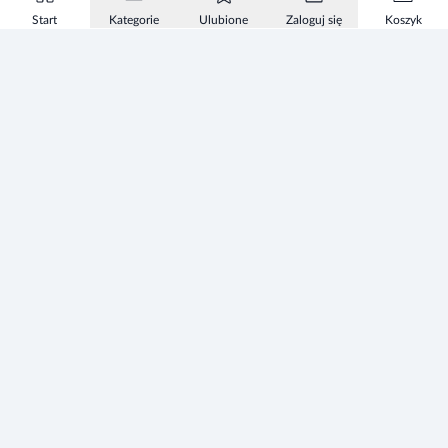
Start
Kategorie
Ulubione
Zaloguj się
Koszyk
Informacje
Zezwolenie
Regulamin Sklepu
Polityka Prywatności sklepu
Zużyty sprzęt elektryczny i elektroniczny
Mapa strony