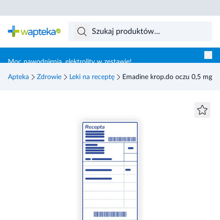
Skocz do treści głównej
Moc nawodnienia, elektrolity w zestawie!
Apteka
Zdrowie
Leki na receptę
Emadine krop.do oczu 0,5 mg/m