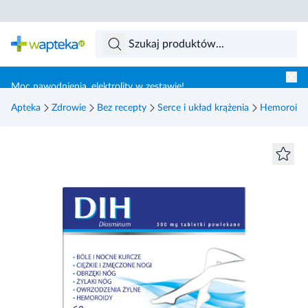
Skocz do treści głównej
Moc nawodnienia, elektrolity w zestawie!
Apteka
Zdrowie
Bez recepty
Serce i układ krążenia
Hemoroidy