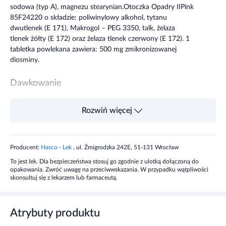
sodowa (typ A), magnezu stearynian.Otoczka Opadry IIPink
85F24220 o składzie: poliwinylowy alkohol, tytanu
dwutlenek (E 171), Makrogol – PEG 3350, talk, żelaza
tlenek żółty (E 172) oraz żelaza tlenek czerwony (E 172). 1
tabletka powlekana zawiera: 500 mg zmikronizowanej
diosminy.
Dawkowanie
Zazwyczaj stosowana dawka leku to 2 tabletki na dobę
Rozwiń więcej
podczas posiłku (rano i wieczorem). Jedynie w
przypadkach zaostrzenia dolegliwości spowodowanych
żylakami odbytu zaleca się podawanie większych dawek do
Producent:
Hasco - Lek
, ul. Żmigrodzka 242E, 51-131 Wrocław
6 tabletek na dobę, tj. 2 razy na dobę po 3 tabletki przez 4
dni, a przez kolejne 3 dni zmniejszenie dawki: 4 tabletki na
To jest lek. Dla bezpieczeństwa stosuj go zgodnie z ulotką dołączoną do
dobę, tj. 2 razy na dobę po 2 tabletki.
opakowania. Zwróć uwagę na przeciwwskazania. W przypadku wątpliwości
skonsultuj się z lekarzem lub farmaceutą.
Działanie
Atrybuty produktu
Tabletki powlekane Dih zawierają diosminę, związek