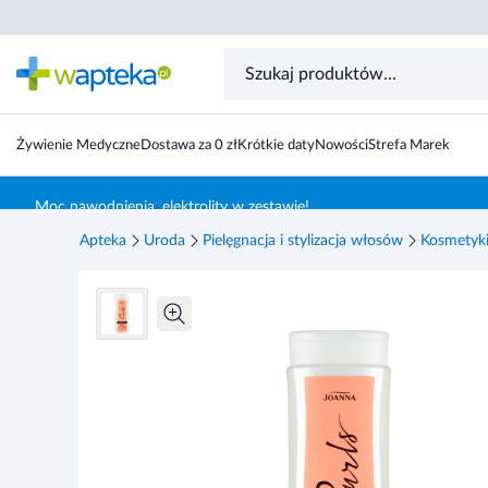
Curls, Szampon do loków, 300 ml
Żywienie Medyczne
Dostawa za 0 zł
Krótkie daty
Nowości
Strefa Marek
Skocz do treści głównej
Moc nawodnienia, elektrolity w zestawie!
Apteka
Uroda
Pielęgnacja i stylizacja włosów
Kosmetyki