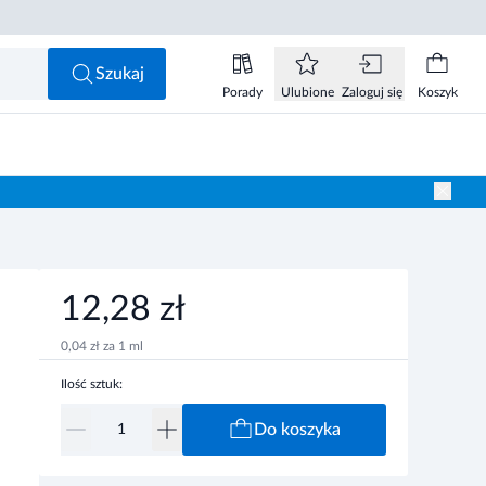
12,28 zł
Do koszyka
Szukaj
Porady
Ulubione
Zaloguj się
Koszyk
12,28 zł
0,04 zł za 1 ml
Ilość sztuk:
Do koszyka