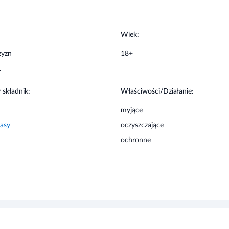
:
Wiek:
zyzn
18+
t
 składnik:
Właściwości/Działanie:
myjące
asy
oczyszczające
ochronne