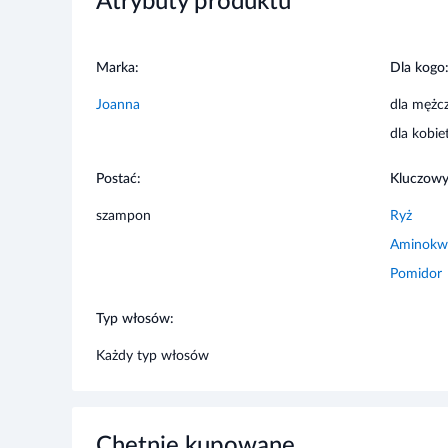
Atrybuty produktu
Marka:
Dla kogo
Joanna
dla mężc
dla kobie
Postać:
Kluczowy
szampon
Ryż
Aminokw
Pomidor
Typ włosów:
Każdy typ włosów
Chętnie kupowane