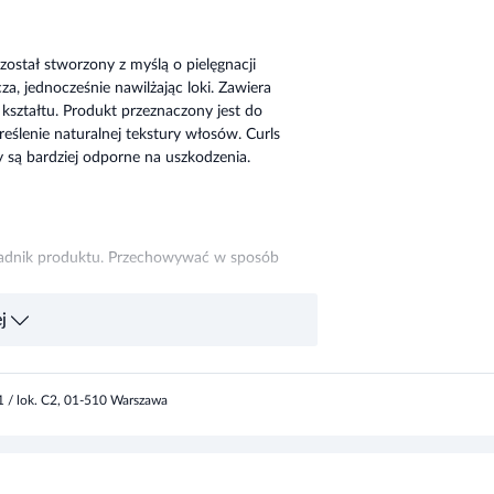
ostał stworzony z myślą o pielęgnacji
, jednocześnie nawilżając loki. Zawiera
 kształtu. Produkt przeznaczony jest do
reślenie naturalnej tekstury włosów. Curls
y są bardziej odporne na uszkodzenia.
kładnik produktu. Przechowywać w sposób
j
11 / lok. C2, 01-510 Warszawa