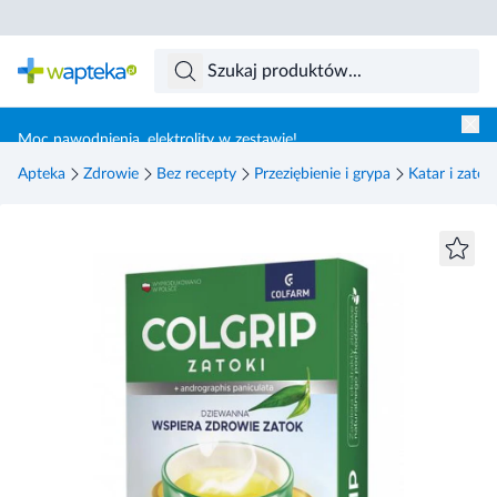
Skocz do treści głównej
Moc nawodnienia, elektrolity w zestawie!
Apteka
Zdrowie
Bez recepty
Przeziębienie i grypa
Katar i zatoki