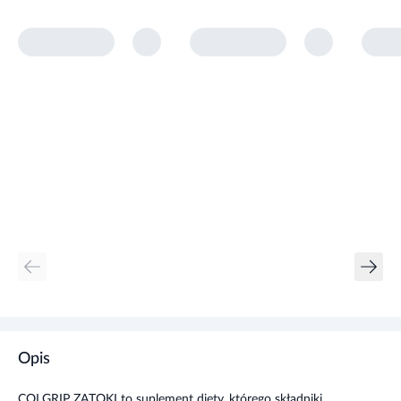
Opis
COLGRIP ZATOKI to suplement diety, którego składniki
wspierają funkcje dróg oddechowych oraz procesy
oczyszczania. Zawiera kompozycję substancji, które