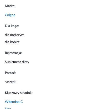
Colgrip
Produkt należy przechowywać w miejscu niedostępnym
Dla kogo:
dla dzieci, w temperaturze pokojowej. Chronić przed
działaniem wilgoci i światła. Nie stosować w przypadku
dla mężczyzn
nadwrażliwości na którykolwiek składnik suplementu
dla kobiet
diety. Nie stosować w okresie ciąży i laktacji.
Rejestracja:
Suplement diety
Postać:
saszetki
Kluczowy składnik:
Witamina C
Lipa
Czarny bez