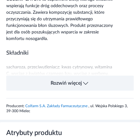
przyczyniają się do utrzymania prawidłowego
funkcjonowania błon śluzowych. Produkt przeznaczony
jest dla osób poszukujących wsparcia w zakresie
komfortu nosogardła.
Składniki
sacharoza, przeciwutleniacz: kwas cytrynowy, witamina
C, wyciąg z kwiatów czarnego bzu, wyciąg z werbeny,
wyciąg z kwiatów dziewanny, wyciąg z kwiatów lipy,
Rozwiń więcej
wyciąg z liści Andrographis paniculata, aromat: naturalny
aromat cytrynowy, wyciąg z korzenia goryczki, wyciąg z
pelargonii, barwnik: ryboflawina, ryboflawina. Zawiera
Producent:
Colfarm S.A. Zakłady Farmaceutyczne
, ul. Wojska Polskiego 3,
cukier.
39-300 Mielec
Zalecane dzienne spożycie
Atrybuty produktu
Zaleca się stosować 1 saszetkę 2 razy dziennie. Nie należy
przekraczać zalecanej dziennej porcji do spożycia.
Marka:
Ostrzeżenia dotyczące bezpieczeństwa