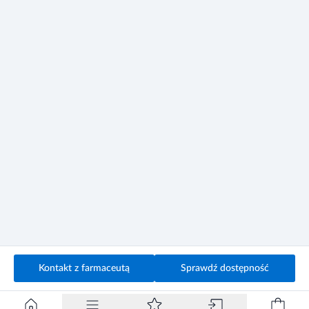
Występowanie po zastosowaniu leku takich działań
niepożądanych jak np. zawroty głowy, senność stwarza
niebezpieczeństwo związane z prowadzeniem pojazdów oraz
obsługą maszyn. Działania niepożądane upośledzające
sprawność psychomotoryczną występują głównie w
początkowym okresie leczenia oraz podczas zwiększania
dawki leku.
Kontakt z farmaceutą
Sprawdź dostępność