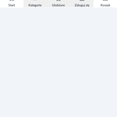
Start
Kategorie
Ulubione
Zaloguj się
Koszyk
Informacje
Zezwolenie
Regulamin Sklepu
Polityka Prywatności sklepu
Zużyty sprzęt elektryczny i elektroniczny
Mapa strony