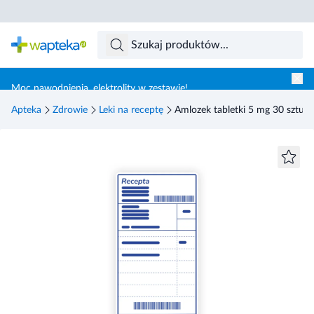
Skocz do treści głównej
Moc nawodnienia, elektrolity w zestawie!
Apteka
Zdrowie
Leki na receptę
Amlozek tabletki 5 mg 30 sztuk