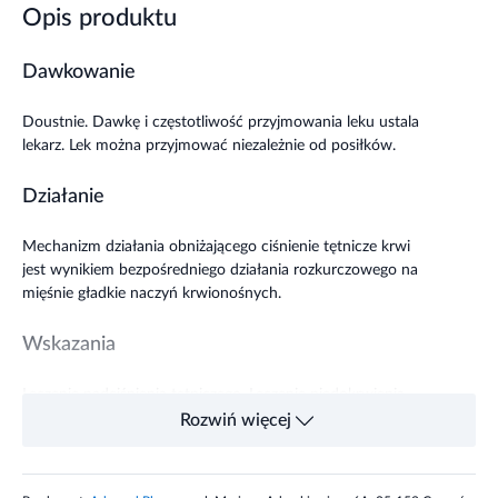
Opis produktu
Dawkowanie
Doustnie. Dawkę i częstotliwość przyjmowania leku ustala
lekarz. Lek można przyjmować niezależnie od posiłków.
Działanie
Mechanizm działania obniżającego ciśnienie tętnicze krwi
jest wynikiem bezpośredniego działania rozkurczowego na
mięśnie gładkie naczyń krwionośnych.
Wskazania
Leczenie nadciśnienia tętniczego. Leczenie niedokrwienia
mięśnia sercowego. Przewlekła, stabilna dławica piersiowa
Rozwiń więcej
oraz naczynioskurczowa dławica piersiowa (typu
Prinzmetala).