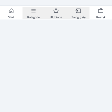
Start
Kategorie
Ulubione
Zaloguj się
Koszyk
Informacje
Zezwolenie
Regulamin Sklepu
Polityka Prywatności sklepu
Zużyty sprzęt elektryczny i elektroniczny