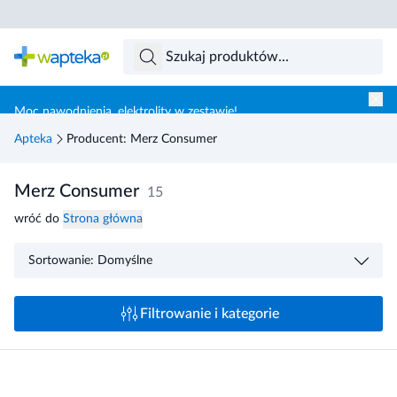
Skocz do treści głównej
Moc nawodnienia, elektrolity w zestawie!
Apteka
Producent: Merz Consumer
Merz Consumer
15
wróć do
Strona główna
Sortowanie: Domyślne
Filtrowanie i kategorie