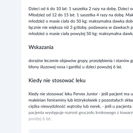
Dzieci od 6 do 10 lat: 1 saszetka 2 razy na dobę. Dzieci o
Młodzież od 12 do 15 lat: 1 saszetka 4 razy na dobę. Ma
młodzież o masie ciała do 50 kg: maksymalna dawka do
łącznie nie większa niż 3 g/dobę, podawana w dawkach p
młodzież o masie ciała powyżej 50 kg: maksymalna daw
Wskazania
doraźne leczenie objawów grypy, przeziębienia i stanów 
błony śluzowej nosa i gardła) u dzieci powyżej 6 lat.
Kiedy nie stosować leku
Kiedy nie stosować leku Fervex Junior - jeśli pacjent ma
maleinian feniraminy lub którykolwiek z pozostałych skład
ciężka niewydolność wątroby lub nerek, - jeśli u pacjenta 
pacjenta występuje rozrost gruczołu krokowego z towarzy
poniżej 6 lat.
Działania niepożądane