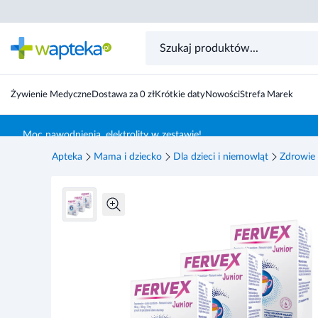
Fervex Junior, granulat bez cukru, 3 x 8 saszetek
Żywienie Medyczne
Dostawa za 0 zł
Krótkie daty
Nowości
Strefa Marek
Skocz do treści głównej
Moc nawodnienia, elektrolity w zestawie!
Apteka
Mama i dziecko
Dla dzieci i niemowląt
Zdrowie 