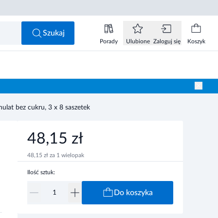
48,15 zł
Do koszyka
Szukaj
Porady
Ulubione
Zaloguj się
Koszyk
nulat bez cukru, 3 x 8 saszetek
48,15 zł
48,15 zł za 1 wielopak
8
Ilość sztuk:
Do koszyka