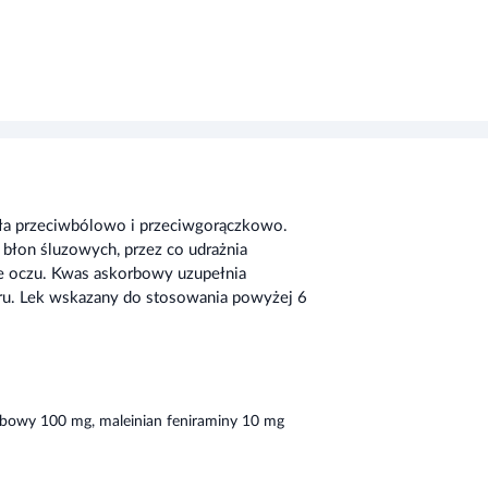
iała przeciwbólowo i przeciwgorączkowo.
 błon śluzowych, przez co udrażnia
ie oczu. Kwas askorbowy uzupełnia
kru. Lek wskazany do stosowania powyżej 6
rbowy 100 mg, maleinian feniraminy 10 mg