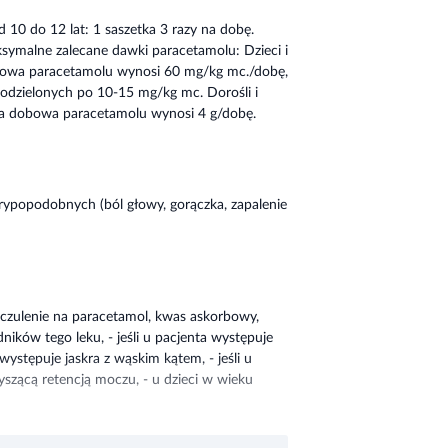
d 10 do 12 lat: 1 saszetka 3 razy na dobę.
ksymalne zalecane dawki paracetamolu: Dzieci i
bowa paracetamolu wynosi 60 mg/kg mc./dobę,
odzielonych po 10-15 mg/kg mc. Dorośli i
ka dobowa paracetamolu wynosi 4 g/dobę.
grypopodobnych (ból głowy, gorączka, zapalenie
 uczulenie na paracetamol, kwas askorbowy,
ników tego leku, - jeśli u pacjenta występuje
występuje jaskra z wąskim kątem, - jeśli u
szącą retencją moczu, - u dzieci w wieku