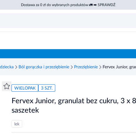
Dostawa za 0 zł do wybranych produktów 🚛 ➡️ SPRAWDŹ
dziecka
Ból gorączka i przeziębienie
Przeziębienie
Fervex Junior, gra
WIELOPAK
3 SZT.
Fervex Junior, granulat bez cukru, 3 x 
saszetek
lek